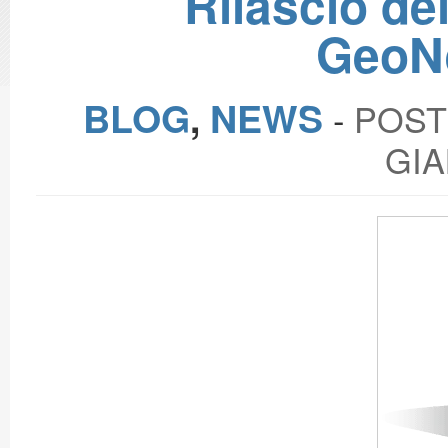
Rilascio de
GeoNe
BLOG
,
NEWS
‐
POST
GIA