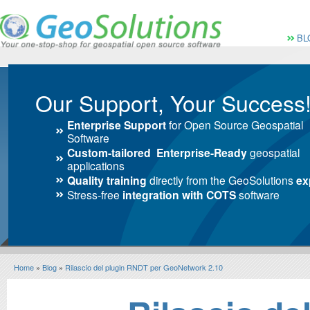
Vai al Menu principale
Vai ai Contenuti della 
Menù pri
BL
Our Support, Your Success
Enterprise Support
for Open Source Geospatial
Software
Custom-tailored Enterprise-Ready
geospatial
applications
Quality training
directly from the GeoSolutions
ex
Stress-free
integration with COTS
software
Home
»
Blog
»
Rilascio del plugin RNDT per GeoNetwork 2.10